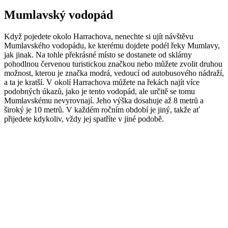
Mumlavský vodopád
Když pojedete okolo Harrachova, nenechte si ujít návštěvu
Mumlavského vodopádu, ke kterému dojdete podél řeky Mumlavy,
jak jinak. Na tohle překrásné místo se dostanete od sklárny
pohodlnou červenou turistickou značkou nebo můžete zvolit druhou
možnost, kterou je značka modrá, vedoucí od autobusového nádraží,
a ta je kratší. V okolí Harrachova můžete na řekách najít více
podobných úkazů, jako je tento vodopád, ale určitě se tomu
Mumlavskému nevyrovnají. Jeho výška dosahuje až 8 metrů a
široký je 10 metrů. V každém ročním období je jiný, takže ať
přijedete kdykoliv, vždy jej spatříte v jiné podobě.