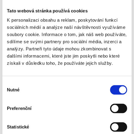
Tato webová stránka používá cookies
K personalizaci obsahu a reklam, poskytování funkcí
sociálních médií a analýze naší návštěvnosti využíváme
soubory cookie. Informace o tom, jak náš web používáte,
sdílíme se svými partnery pro sociální média, inzerci a
analýzy. Partneři tyto údaje mohou zkombinovat s
dalšími informacemi, které jste jim poskytli nebo které
Protržená přehrada
získali v důsledku toho, že používáte jejich služby.
V roce 1915 byla postavena přehrada Desná kvůli opakovaným
záplavám osad pod přehradou. V roce 1916 se přehrada protrhla a
Výběr
zničila 33 domů a 69 jich poškodila. Naleznete zde vyhlídkovou
Nutné
souhlasu
plošinu a samo obslužný bar v lese. Od hotelu se můžete vydat
lesem až k Protržené přehradě a pak se vrátit zpátky přes žlutou
cyklotrasu a okolo vodní nádrže Souš zpět na hotel.
Preferenční
Statistické