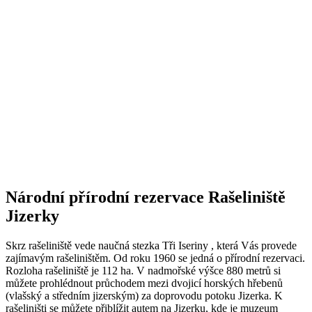
Národní přírodní rezervace Rašeliniště
Jizerky
Skrz rašeliniště vede naučná stezka Tři Iseriny , která Vás provede
zajímavým rašeliništěm. Od roku 1960 se jedná o přírodní rezervaci.
Rozloha rašeliniště je 112 ha. V nadmořské výšce 880 metrů si
můžete prohlédnout průchodem mezi dvojicí horských hřebenů
(vlašský a středním jizerským) za doprovodu potoku Jizerka. K
rašeliništi se můžete přiblížit autem na Jizerku, kde je muzeum