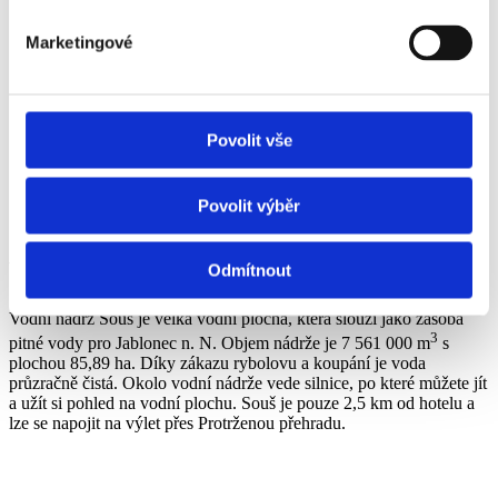
Marketingové
Povolit vše
Povolit výběr
Vodní nádrž Souš
Odmítnout
Vodní nádrž Souš je velká vodní plocha, která slouží jako zásoba
3
pitné vody pro Jablonec n. N. Objem nádrže je 7 561 000 m
s
plochou 85,89 ha. Díky zákazu rybolovu a koupání je voda
průzračně čistá. Okolo vodní nádrže vede silnice, po které můžete jít
a užít si pohled na vodní plochu. Souš je pouze 2,5 km od hotelu a
lze se napojit na výlet přes Protrženou přehradu.